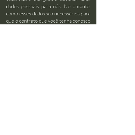
dados pessoais para nós. No entanto,
como esses dados são necessários para
que o contrato que você tenha conosco
seja executado, para nossa
comunicação ou qualquer outra
finalidade específica informada, não
seremos capazes de realizar essas
operações sem seus dados. No mesmo
sentido em relação ao exercício dos
seus direitos previstos na LGPD. Ou
seja, se não fornecer os dados pessoais
necessários para a confirmação da sua
identidade, não conseguiremos
responder a sua solicitação.
10. DIREITO DE FAZER UMA
RECLAMAÇÃO À AUTORIDADE
NACIONAL