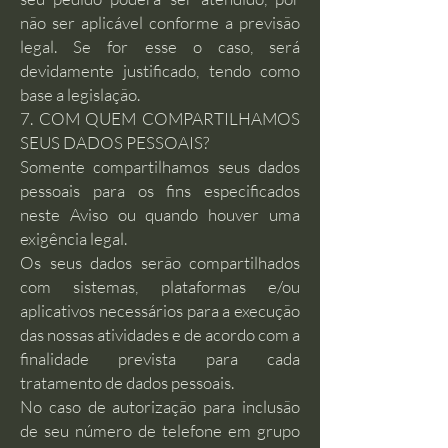
não ser aplicável conforme a previsão
legal. Se for esse o caso, será
devidamente justificado, tendo como
base a legislação.
7. COM QUEM COMPARTILHAMOS
SEUS DADOS PESSOAIS?
Somente compartilhamos seus dados
pessoais para os fins especificados
neste Aviso ou quando houver uma
exigência legal.
Os seus dados serão compartilhados
com sistemas, plataformas e/ou
aplicativos necessários para a execução
das nossas atividades e de acordo com a
finalidade prevista para cada
tratamento de dados pessoais.
No caso de autorização para inclusão
de seu número de telefone em grupo