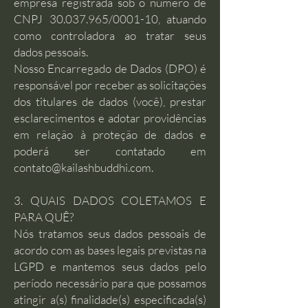
empresa registrada sob o número de
CNPJ
30.037.965
/0001-10, atuando
como controladora ao tratar seus
dados pessoais.
Nosso Encarregado de Dados (DPO) é
responsável por receber as solicitações
dos titulares de dados (você), prestar
esclarecimentos e adotar providências
em relação à proteção de dados e
poderá ser contatado em
contato@kailashbuddhi.com
.
3. QUAIS DADOS COLETAMOS E
PARA QUÊ?
Nós tratamos seus dados pessoais de
acordo com as bases legais previstas na
LGPD e mantemos seus dados pelo
período necessário para que possamos
atingir a(s) finalidade(s) especificada(s)